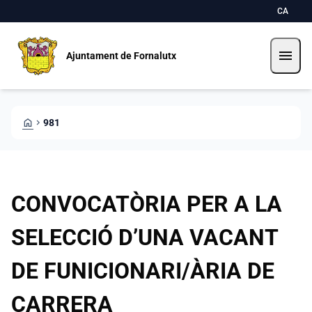
Skip to main content
Saltar al contingut
CA
menu
Ajuntament de Fornalutx
HOME
CHEVRON_RIGHT
981
CONVOCATÒRIA PER A LA
SELECCIÓ D’UNA VACANT
DE FUNICIONARI/ÀRIA DE
CARRERA