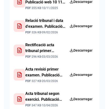
Publicació web 10 11
Descarregar
2025
PDF
·
355 KB
·
10/11/2025
Relació tribunal i data
d'examen. Publicació
Descarregar
web 09 02 2026
PDF
·
326 KB
·
09/02/2026
Rectificació acta
tribunal primer
Descarregar
exercici. Publicació
PDF
·
296 KB
·
03/03/2026
web 03 03 2026
Acta revisió primer
examen. Publicació
Descarregar
web 20 03 2026
PDF
·
327 KB
·
20/03/2026
Acta tribunal segon
exercici. Publicació
Descarregar
web 10 04 2026
PDF
·
347 KB
·
10/04/2026