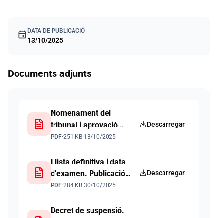
DATA DE PUBLICACIÓ
event
13/10/2025
Documents adjunts
Nomenament del
tribunal i aprovació
Descarregar
llista provisional
PDF
·
251 KB
·
13/10/2025
persones admeses i
excloses. Publicació
Llista definitiva i data
web 13 10 2025
d'examen. Publicació
Descarregar
web 30 10 2025
PDF
·
284 KB
·
30/10/2025
Decret de suspensió.