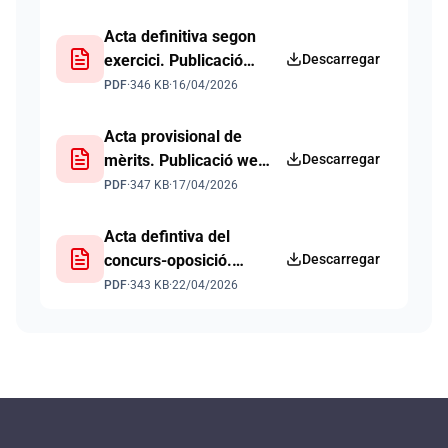
Acta definitiva segon
exercici. Publicació
Descarregar
web 16 04 2026
PDF
·
346 KB
·
16/04/2026
Acta provisional de
mèrits. Publicació web
Descarregar
17 04 2026
PDF
·
347 KB
·
17/04/2026
Acta defintiva del
concurs-oposició.
Descarregar
Publicació web 22 04
PDF
·
343 KB
·
22/04/2026
2026