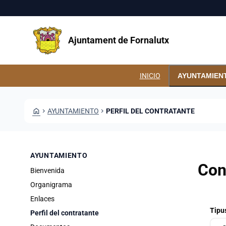
Pasar al contenido principal
Saltar al contingut
Ajuntament de Fornalutx
INICIO
AYUNTAMIEN
HOME
CHEVRON_RIGHT
AYUNTAMIENTO
CHEVRON_RIGHT
PERFIL DEL CONTRATANTE
AYUNTAMIENTO
Con
Bienvenida
Organigrama
Enlaces
Tipu
Perfil del contratante