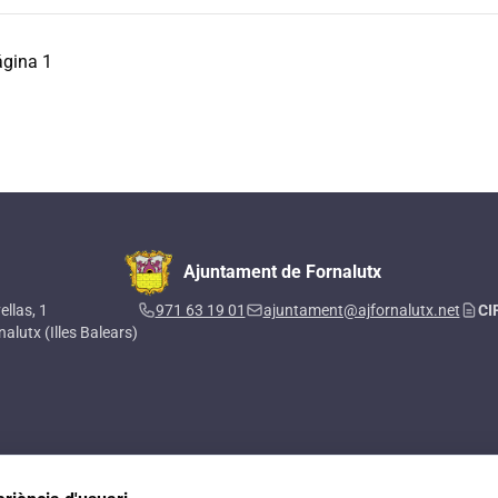
gina 1
ión
guiente
ágina
Ajuntament de Fornalutx
ellas, 1
971 63 19 01
ajuntament@ajfornalutx.net
CI
alutx (Illes Balears)