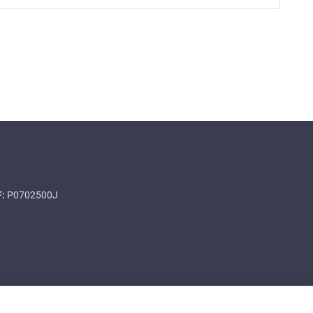
F:
P0702500J
Contacto
Política de privacitat
RAT
Trámites
Directorio
Mapa web