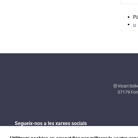
Pá
Paginac
Si
››
p
Vicari Soliv
07179 Forn
Segueix-nos a les xarxes socials