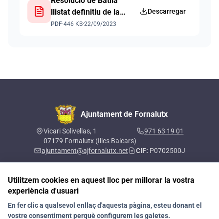
Resolució de Batlia
llistat definitiu de la
Descarregar
segona convocatòria
PDF
·
446 KB
·
22/09/2023
d'ajuts a l'estudi curs
2022-2023
Ajuntament de Fornalutx
Vicari Solivellas, 1
971 63 19 01
07179 Fornalutx (Illes Balears)
ajuntament@ajfornalutx.net
CIF:
P0702500J
Utilitzem cookies en aquest lloc per millorar la vostra
experiència d'usuari
Segueix-nos a les xarxes socials
En fer clic a qualsevol enllaç d'aquesta pàgina, esteu donant el
vostre consentiment perquè configurem les galetes.