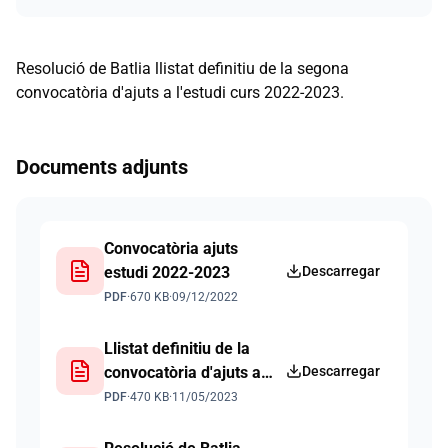
Resolució de Batlia llistat definitiu de la segona
convocatòria d'ajuts a l'estudi curs 2022-2023.
Documents adjunts
Convocatòria ajuts
estudi 2022-2023
Descarregar
PDF
·
670 KB
·
09/12/2022
Llistat definitiu de la
convocatòria d'ajuts a
Descarregar
l'estudi curs 2022-2023
PDF
·
470 KB
·
11/05/2023