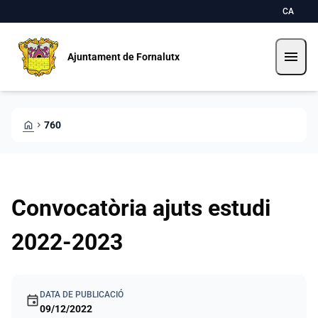
Pasar al contenido principal
Saltar al contingut
CA
menu
Ajuntament de Fornalutx
HOME
CHEVRON_RIGHT
760
Convocatòria ajuts estudi
2022-2023
DATA DE PUBLICACIÓ
event
09/12/2022