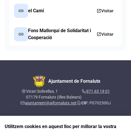
link
el Camí
open_in_new
Visitar
Fons Mallorquí de Solidaritat i
link
open_in_new
Visitar
Cooperació
Ajuntament de Fornalutx
Vicari Solivellas, 1
971 63 19 01
07179 Fornalutx (Illes Balears)
ajuntament@ajfornalutx.net
CIF:
P0702500J
Utilitzem cookies en aquest lloc per millorar la vostra