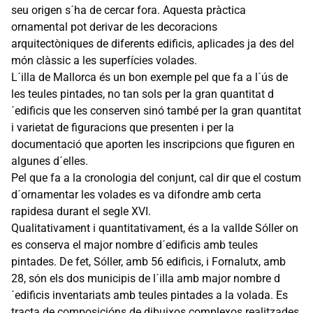
seu origen s´ha de cercar fora. Aquesta pràctica
ornamental pot derivar de les decoracions
arquitectòniques de diferents edificis, aplicades ja des del
món clàssic a les superfícies volades.
L´illa de Mallorca és un bon exemple pel que fa a l´ús de
les teules pintades, no tan sols per la gran quantitat d
´edificis que les conserven sinó també per la gran quantitat
i varietat de figuracions que presenten i per la
documentació que aporten les inscripcions que figuren en
algunes d´elles.
Pel que fa a la cronologia del conjunt, cal dir que el costum
d´ornamentar les volades es va difondre amb certa
rapidesa durant el segle XVI.
Qualitativament i quantitativament, és a la vallde Sóller on
es conserva el major nombre d´edificis amb teules
pintades. De fet, Sóller, amb 56 edificis, i Fornalutx, amb
28, són els dos municipis de l´illa amb major nombre d
´edificis inventariats amb teules pintades a la volada. Es
tracta de composicións de dibuixos complexos realitzades