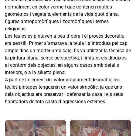
normalment en color vermell que contenen motius
geomètrics i vegetals, elements de la vida quotidiana,
figures antropomòrfiques i zoomòrfiques i temes
religiosos.
Les teules es pintaven a peu d´obra i el procés decoratiu
era senzill. Primer s´amarava la teula i s´introduïa pel cap
ample dins un morter amb calç. Es va utilitzar la tècnica de
la pintura plana, sense perspectiva, i limitant els dibuixos
al contorn dels objectes, en alguns casos amb detalls
interiors, o a la silueta plena.
A part de l´element del valor pròpiament decoratiu, les
teules pintades tengueren un valor simbòlic, ja que uns
dels objectius era preservar i defensar la casa i els seus
habitadors de tota casta d´agressions externes.
Galeria d'imatges