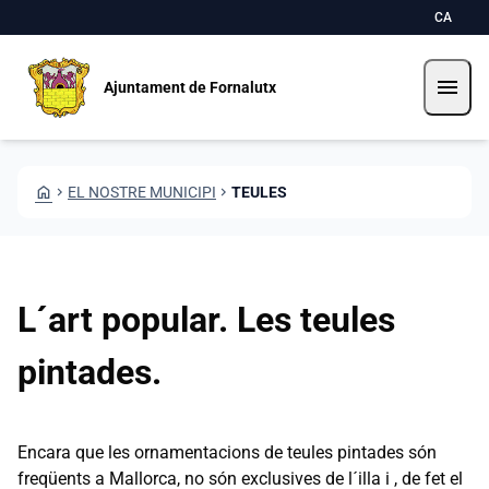
Vés al contingut
Saltar al contingut
CA
menu
Ajuntament de Fornalutx
HOME
CHEVRON_RIGHT
EL NOSTRE MUNICIPI
CHEVRON_RIGHT
TEULES
L´art popular. Les teules
pintades.
Encara que les ornamentacions de teules pintades són
freqüents a Mallorca, no són exclusives de l´illa i , de fet el