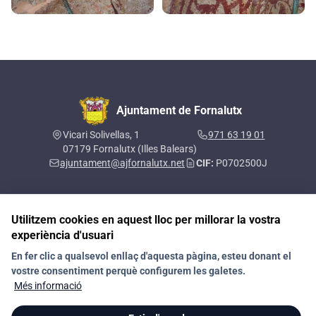
Ajuntament de Fornalutx
Vicari Solivellas, 1
971 63 19 01
07179 Fornalutx (Illes Balears)
ajuntament@ajfornalutx.net
CIF:
P0702500J
Utilitzem cookies en aquest lloc per millorar la vostra
Segueix-nos a les xarxes socials
experiència d'usuari
En fer clic a qualsevol enllaç d'aquesta pàgina, esteu donant el
vostre consentiment perquè configurem les galetes.
Contacte
Política de privacitat
RAT
Avís legal
Més informació
Política de galetes (Cookies)
Política de Xarxes Socials