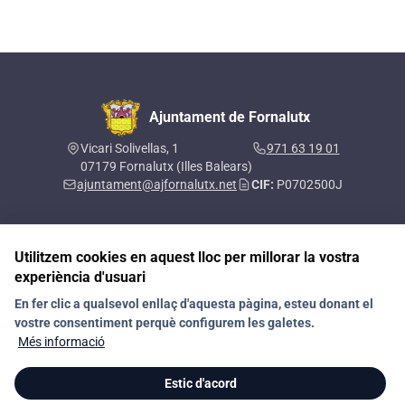
Ajuntament de Fornalutx
Vicari Solivellas, 1
971 63 19 01
07179 Fornalutx (Illes Balears)
ajuntament@ajfornalutx.net
CIF:
P0702500J
Utilitzem cookies en aquest lloc per millorar la vostra
Segueix-nos a les xarxes socials
experiència d'usuari
En fer clic a qualsevol enllaç d'aquesta pàgina, esteu donant el
vostre consentiment perquè configurem les galetes.
Contacte
Política de privacitat
RAT
Avís legal
Més informació
Política de galetes (Cookies)
Política de Xarxes Socials
Estic d'acord