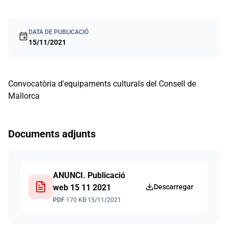
DATA DE PUBLICACIÓ
event
15/11/2021
Convocatòria d'equipaments culturals del Consell de
Mallorca
Documents adjunts
ANUNCI. Publicació
web 15 11 2021
Descarregar
PDF
·
170 KB
·
15/11/2021