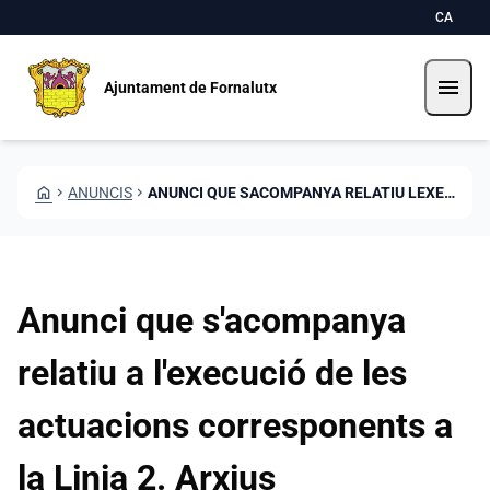
Vés al contingut
Saltar al contingut
CA
menu
Ajuntament de Fornalutx
HOME
CHEVRON_RIGHT
ANUNCIS
CHEVRON_RIGHT
ANUNCI QUE SACOMPANYA RELATIU LEXECUCIO DE LES ACTUACIONS CORRESPONENTS LA LINIA 2 ARXIUS
Anunci que s'acompanya
relatiu a l'execució de les
actuacions corresponents a
la Linia 2. Arxius