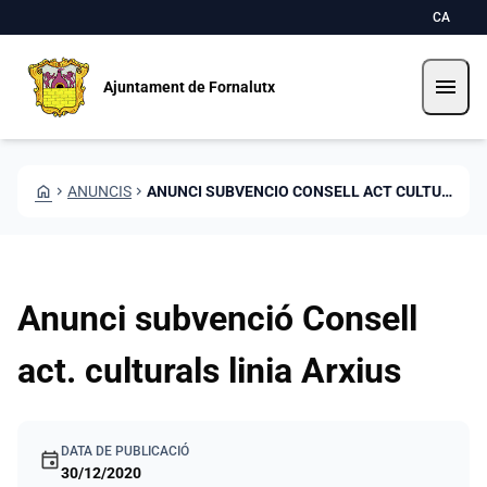
Vés al contingut
Saltar al contingut
CA
menu
Ajuntament de Fornalutx
HOME
CHEVRON_RIGHT
ANUNCIS
CHEVRON_RIGHT
ANUNCI SUBVENCIO CONSELL ACT CULTURALS LINIA ARXIUS
Anunci subvenció Consell
act. culturals linia Arxius
DATA DE PUBLICACIÓ
event
30/12/2020