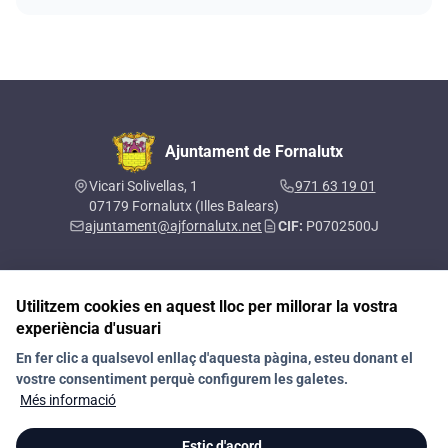
Ajuntament de Fornalutx
Vicari Solivellas, 1
971 63 19 01
07179 Fornalutx (Illes Balears)
ajuntament@ajfornalutx.net
CIF:
P0702500J
Utilitzem cookies en aquest lloc per millorar la vostra
Segueix-nos a les xarxes socials
experiència d'usuari
En fer clic a qualsevol enllaç d'aquesta pàgina, esteu donant el
vostre consentiment perquè configurem les galetes.
Contacte
Política de privacitat
RAT
Avís legal
Més informació
Política de galetes (Cookies)
Política de Xarxes Socials
Estic d'acord