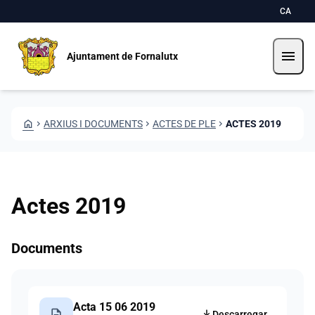
Vés al contingut
Saltar al contingut
CA
menu
Ajuntament de Fornalutx
HOME
CHEVRON_RIGHT
ARXIUS I DOCUMENTS
CHEVRON_RIGHT
ACTES DE PLE
CHEVRON_RIGHT
ACTES 2019
Actes 2019
Documents
Acta 15 06 2019
description
Descarregar