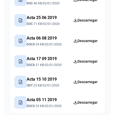
DOC
·
46 KB
·
02/01/2020
Acta 25 06 2019
description
Descarregar
DOC
·
71 KB
·
02/01/2020
Acta 06 08 2019
description
Descarregar
DOCX
·
24 KB
·
02/01/2020
Acta 17 09 2019
description
Descarregar
DOCX
·
21 KB
·
02/01/2020
Acta 15 10 2019
description
Descarregar
ODT
·
25 KB
·
02/01/2020
Acta 05 11 2019
description
Descarregar
DOCX
·
23 KB
·
02/01/2020